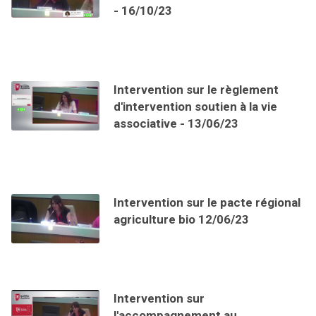
- 16/10/23
intervention sur le règlement
Mon intervention sur
d’intervention en soutien à la vie
l’accompagnement au
associative
faveur des transitions
Intervention sur le règlement
environnementales
d'intervention soutien à la vie
En séance plénière du 13 juin 2023, je
associative - 13/06/23
suis intervenue sur le règlement
Mon intervention sur la
d’intervention en soutien à la vie
régionale relative à 
associative de la région…
au changement en fav
transitions environnem
Lire plus
Intervention sur le pacte régional
Lire plus
agriculture bio 12/06/23
Intervention sur
l'accompagnement au