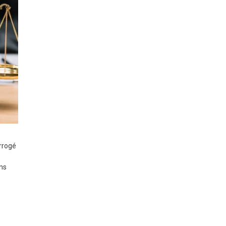
errogé
ans