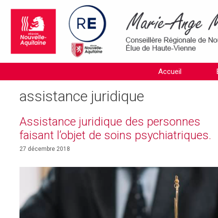
Aller
au
contenu
Accueil
assistance juridique
Assistance juridique des personnes
faisant l’objet de soins psychiatriques.
27 décembre 2018