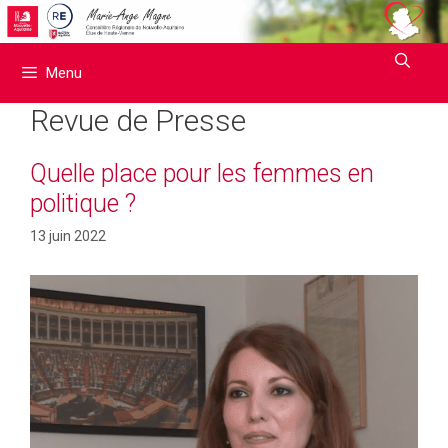
Aller
au
contenu
Menu
Revue de Presse
Quelle place pour les femmes en
politique ?
13 juin 2022