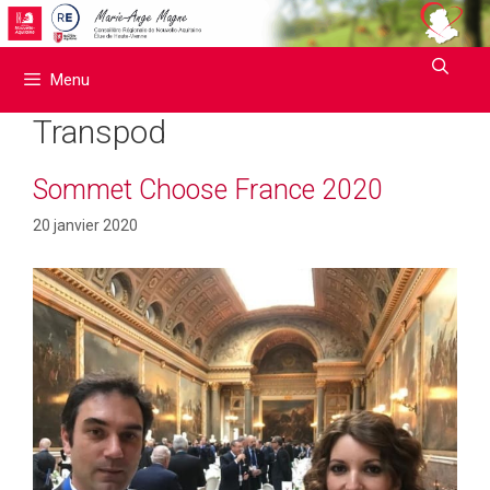
Aller
au
contenu
Menu
Transpod
Sommet Choose France 2020
20 janvier 2020