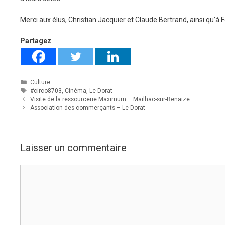
Merci aux élus, Christian Jacquier et Claude Bertrand, ainsi qu’à
Partagez
Catégories
Culture
Étiquettes
#circo8703
,
Cinéma
,
Le Dorat
Visite de la ressourcerie Maximum – Mailhac-sur-Benaize
Association des commerçants – Le Dorat
Laisser un commentaire
Commentaire