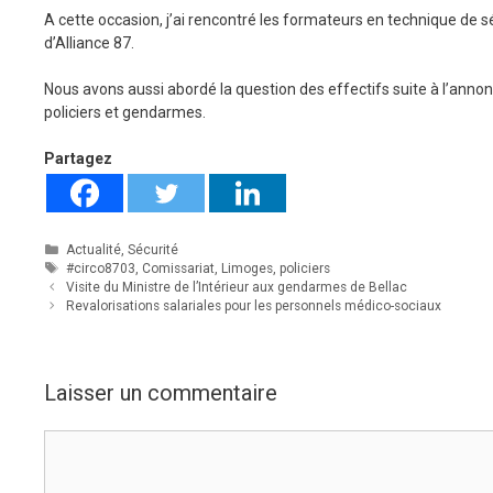
A cette occasion, j’ai rencontré les formateurs en technique de séc
d’Alliance 87.
Nous avons aussi abordé la question des effectifs suite à l’annon
policiers et gendarmes.
Partagez
Catégories
Actualité
,
Sécurité
Étiquettes
#circo8703
,
Comissariat
,
Limoges
,
policiers
Visite du Ministre de l’Intérieur aux gendarmes de Bellac
Revalorisations salariales pour les personnels médico-sociaux
Laisser un commentaire
Commentaire