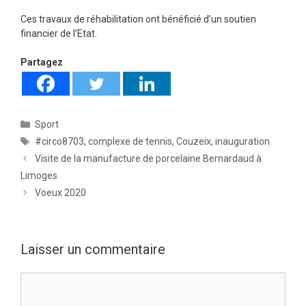
Ces travaux de réhabilitation ont bénéficié d’un soutien
financier de l’Etat.
Partagez
Catégories
Sport
Étiquettes
#circo8703
,
complexe de tennis
,
Couzeix
,
inauguration
Visite de la manufacture de porcelaine Bernardaud à
Limoges
Voeux 2020
Laisser un commentaire
Commentaire