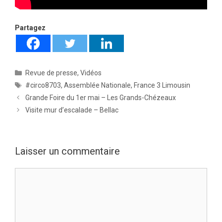
Partagez
Catégories
Revue de presse
,
Vidéos
Étiquettes
#circo8703
,
Assemblée Nationale
,
France 3 Limousin
Grande Foire du 1er mai – Les Grands-Chézeaux
Visite mur d’escalade – Bellac
Laisser un commentaire
Commentaire