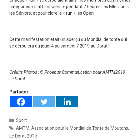
Chaque « run » se déroulaient ainsi : les membres des mêmes
catégories « s’affrontaient » pendant 2 heures, les Filles, puis
les Séniors, et pour clore le « run » les Open.
Cette manifestation était un aperçu du Mondial de tonte qui
se déroulera du jeudi 4 au samedi 7 2019 au Dorat !
Crédits Photos : © Phoebus Communication pour AMTM2019 –
Le Dorat
Partagez
Catégories
Sport
Étiquettes
AMTM
,
Association pour le Mondial de Tonte de Moutons
,
Le Dorat 2019