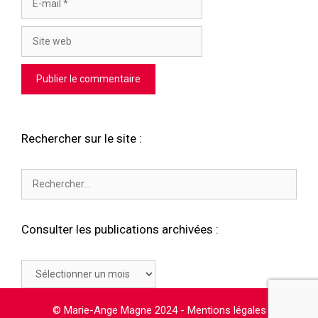
mail
Site
web
Rechercher sur le site :
Rechercher :
Consulter les publications archivées :
Consulter
les
publications
© Marie-Ange Magne 2024 -
Mentions légales
archivées