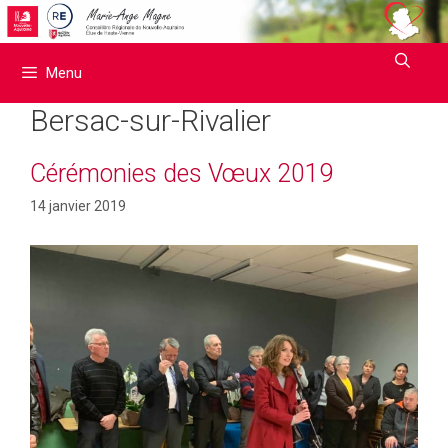
Aller
au
contenu
Menu
Bersac-sur-Rivalier
Cérémonies des Vœux 2019
14 janvier 2019