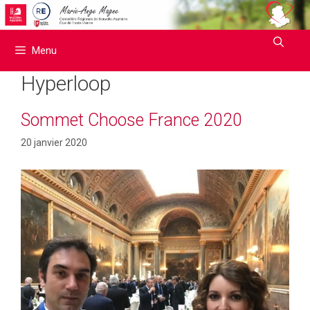
Aller
au
contenu
Menu
Hyperloop
Sommet Choose France 2020
20 janvier 2020