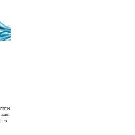
 comme
’accès
nces