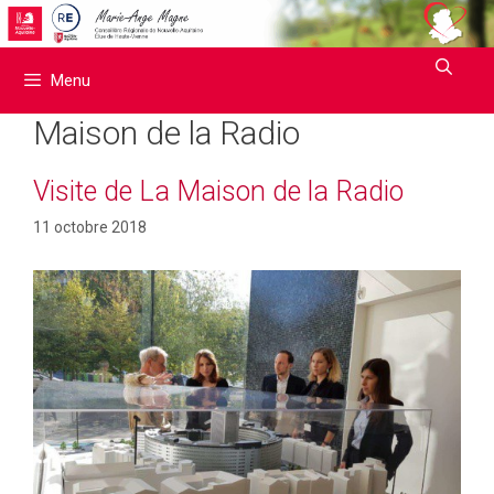
Aller
au
contenu
Menu
Maison de la Radio
Visite de La Maison de la Radio
11 octobre 2018