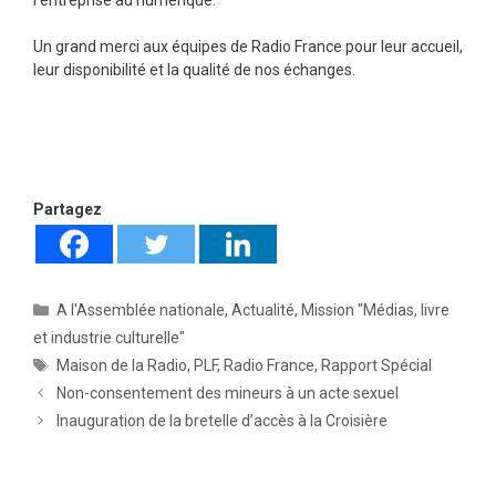
l’entreprise au numérique.
Un grand merci aux équipes de Radio France pour leur accueil,
leur disponibilité et la qualité de nos échanges.
Partagez
Catégories
A l'Assemblée nationale
,
Actualité
,
Mission "Médias, livre
et industrie culturelle"
Étiquettes
Maison de la Radio
,
PLF
,
Radio France
,
Rapport Spécial
Non-consentement des mineurs à un acte sexuel
Inauguration de la bretelle d’accès à la Croisière