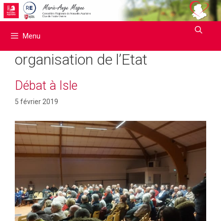
Aller
au
contenu
Menu
organisation de l’Etat
Débat à Isle
5 février 2019