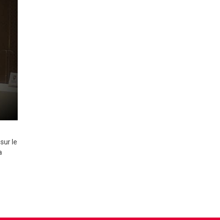
sur le
a