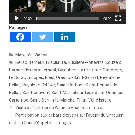
00:00
06:00
Partagez
Catégories
Mobilités
,
Vidéos
Étiquettes
Bellac
,
Berneuil
,
Breuilaufa
,
Bussière-Poitevine
,
Couzeix
,
Darnac
,
désenclavement
,
Gajoubert
,
La Croix-sur-Gartempe
,
Le Dorat
,
Limoges
,
Nieul
,
Oradour-Saint-Genest
,
Peyrat-de-
Bellac
,
Peyrilhac
,
RN 147
,
Saint-Barbant
,
Saint-Bonnet-de-
Bellac
,
Saint-Jouvent
,
Saint-Martial-sur-Isop
,
Saint-Ouen-sur-
Gartempe
,
Saint-Sornin-la-Marche
,
Thiat
,
Val-d'Issoire
Visite de l’entreprise Alliance Healthcare à Isle
Participation aux débats citoyens sur l’avenir du Limousin
et de la Cour d’Appel de Limoges