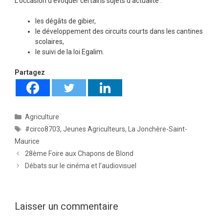
L’occasion d’évoquer certains sujets d’actualité :
les dégâts de gibier,
le développement des circuits courts dans les cantines
scolaires,
le suivi de la loi Egalim.
Partagez
Catégories
Agriculture
Étiquettes
#circo8703
,
Jeunes Agriculteurs
,
La Jonchère-Saint-
Maurice
28ème Foire aux Chapons de Blond
Débats sur le cinéma et l’audiovisuel
Laisser un commentaire