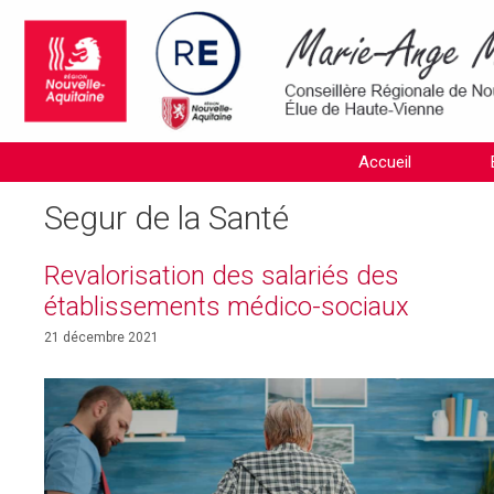
Aller
au
contenu
Accueil
Segur de la Santé
Revalorisation des salariés des
établissements médico-sociaux
21 décembre 2021