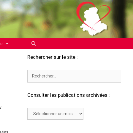
re
Rechercher sur le site :
Rechercher :
Consulter les publications archivées :
y
Consulter
les
publications
archivées
sées.