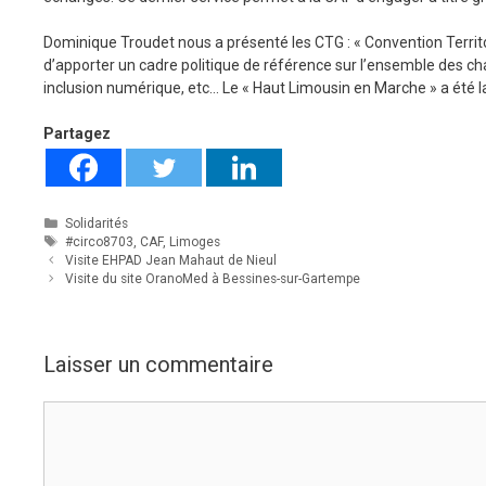
Dominique Troudet nous a présenté les CTG : « Convention Territoria
d’apporter un cadre politique de référence sur l’ensemble des c
inclusion numérique, etc… Le « Haut Limousin en Marche » a é
Partagez
Catégories
Solidarités
Étiquettes
#circo8703
,
CAF
,
Limoges
Visite EHPAD Jean Mahaut de Nieul
Visite du site OranoMed à Bessines-sur-Gartempe
Laisser un commentaire
Commentaire