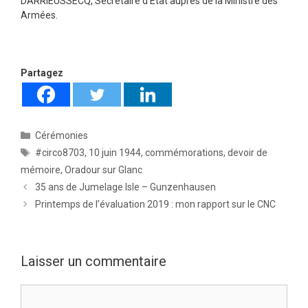
DARRIEUSSECQ, Secrétaire d’État auprès de la Ministre des
Armées.
Partagez
Catégories
Cérémonies
Étiquettes
#circo8703
,
10 juin 1944
,
commémorations
,
devoir de
mémoire
,
Oradour sur Glanc
35 ans de Jumelage Isle – Gunzenhausen
Printemps de l’évaluation 2019 : mon rapport sur le CNC
Laisser un commentaire
Commentaire