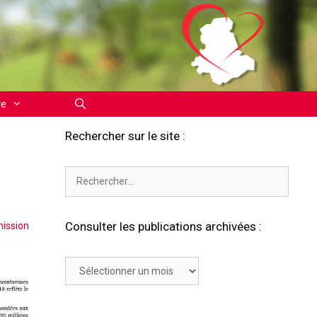
re
Rechercher sur le site :
Rechercher :
Consulter les publications archivées :
ission
Consulter
les
publications
archivées