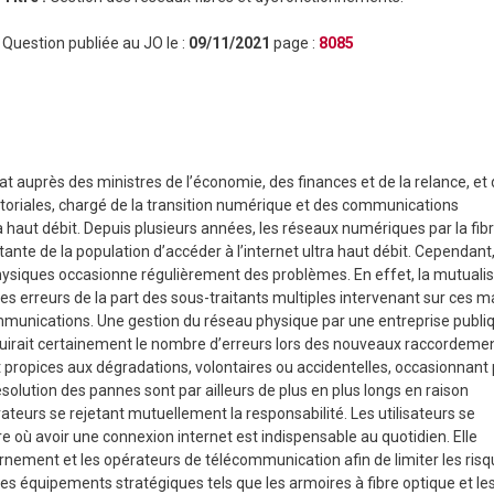
Question publiée au JO le :
09/11/2021
page :
8085
t auprès des ministres de l’économie, des finances et de la relance, et 
erritoriales, chargé de la transition numérique et des communications
ra haut débit. Depuis plusieurs années, les réseaux numériques par la fib
nte de la population d’accéder à l’internet ultra haut débit. Cependant,
hysiques occasionne régulièrement des problèmes. En effet, la mutualis
s erreurs de la part des sous-traitants multiples intervenant sur ces m
munications. Une gestion du réseau physique par une entreprise publi
réduirait certainement le nombre d’erreurs lors des nouveaux raccordeme
ont propices aux dégradations, volontaires ou accidentelles, occasionnan
solution des pannes sont par ailleurs de plus en plus longs en raison
ateurs se rejetant mutuellement la responsabilité. Les utilisateurs se
re où avoir une connexion internet est indispensable au quotidien. Elle
rnement et les opérateurs de télécommunication afin de limiter les ris
 les équipements stratégiques tels que les armoires à fibre optique et le