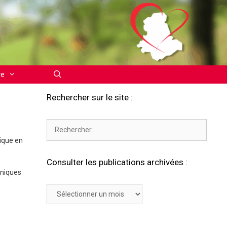
re
Rechercher sur le site :
Rechercher :
ique en
Consulter les publications archivées :
oniques
Consulter
les
publications
archivées