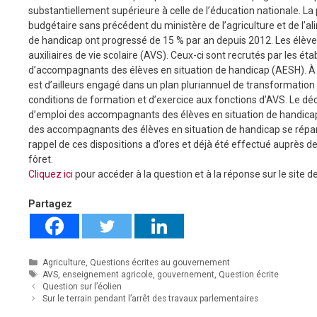
substantiellement supérieure à celle de l’éducation nationale. La 
budgétaire sans précédent du ministère de l’agriculture et de l’
de handicap ont progressé de 15 % par an depuis 2012. Les élèves
auxiliaires de vie scolaire (AVS). Ceux-ci sont recrutés par les ét
d’accompagnants des élèves en situation de handicap (AESH). À l’in
est d’ailleurs engagé dans un plan pluriannuel de transformatio
conditions de formation et d’exercice aux fonctions d’AVS. Le dé
d’emploi des accompagnants des élèves en situation de handicap s’
des accompagnants des élèves en situation de handicap se répart
rappel de ces dispositions a d’ores et déjà été effectué auprès de
fôret.
Cliquez ici
pour accéder à la question et à la réponse sur le site 
Partagez
Catégories
Agriculture
,
Questions écrites au gouvernement
Étiquettes
AVS
,
enseignement agricole
,
gouvernement
,
Question écrite
Question sur l’éolien
Sur le terrain pendant l’arrêt des travaux parlementaires