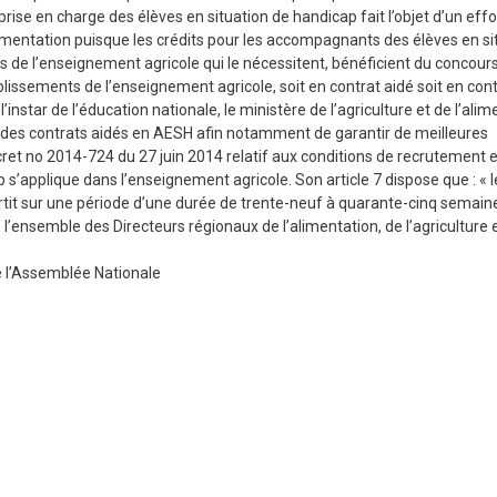
prise en charge des élèves en situation de handicap fait l’objet d’un effo
alimentation puisque les crédits pour les accompagnants des élèves en si
 de l’enseignement agricole qui le nécessitent, bénéficient du concour
ablissements de l’enseignement agricole, soit en contrat aidé soit en con
star de l’éducation nationale, le ministère de l’agriculture et de l’alim
n des contrats aidés en AESH afin notamment de garantir de meilleures
cret no 2014-724 du 27 juin 2014 relatif aux conditions de recrutement e
applique dans l’enseignement agricole. Son article 7 dispose que : « le
it sur une période d’une durée de trente-neuf à quarante-cinq semaine
 l’ensemble des Directeurs régionaux de l’alimentation, de l’agriculture e
de l’Assemblée Nationale