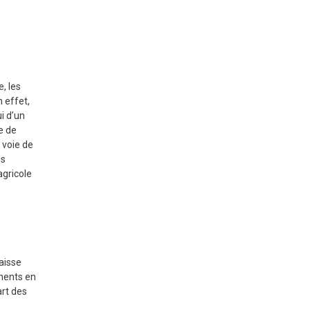
:
, les
 effet,
i d’un
e de
r voie de
es
agricole
aisse
ements en
art des