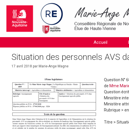
Aller
au
contenu
Accueil
Situation des personnels AVS da
17 avril 2018
par
Marie-Ange Magne
Question N° 
de
Mme Mari
Question écri
Ministère int
Ministère attr
Rubrique >
en
Titre >
Situat