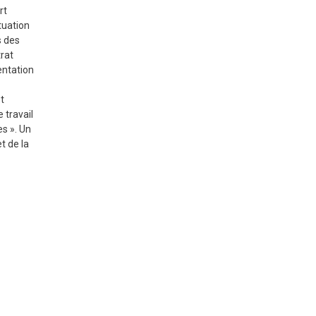
rt
tuation
s des
trat
entation
t
 travail
s ». Un
t de la