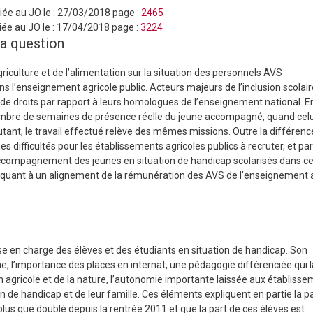
iée au JO le :
27/03/2018
page :
2465
ée au JO le :
17/04/2018
page :
3224
la question
riculture et de l’alimentation sur la situation des personnels AVS
l’enseignement agricole public. Acteurs majeurs de l’inclusion scolaire
é de droits par rapport à leurs homologues de l’enseignement national. En
 nombre de semaines de présence réelle du jeune accompagné, quand celu
utant, le travail effectué relève des mêmes missions. Outre la différenc
es difficultés pour les établissements agricoles publics à recruter, et pa
l’accompagnement des jeunes en situation de handicap scolarisés dans c
s quant à un alignement de la rémunération des AVS de l’enseignement 
se en charge des élèves et des étudiants en situation de handicap. Son
e, l’importance des places en internat, une pédagogie différenciée qui l
n agricole et de la nature, l’autonomie importante laissée aux établiss
n de handicap et de leur famille. Ces éléments expliquent en partie la p
us que doublé depuis la rentrée 2011 et que la part de ces élèves est