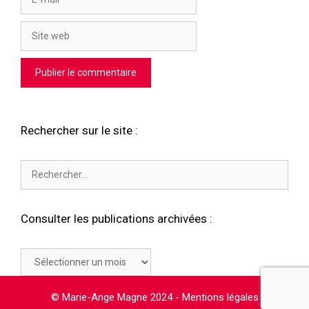
mail
Site
web
Rechercher sur le site :
Rechercher :
Consulter les publications archivées :
Consulter
les
publications
© Marie-Ange Magne 2024 -
Mentions légales
archivées