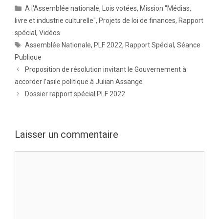
Catégories
A l'Assemblée nationale
,
Lois votées
,
Mission "Médias,
livre et industrie culturelle"
,
Projets de loi de finances
,
Rapport
spécial
,
Vidéos
Étiquettes
Assemblée Nationale
,
PLF 2022
,
Rapport Spécial
,
Séance
Publique
Proposition de résolution invitant le Gouvernement à
accorder l’asile politique à Julian Assange
Dossier rapport spécial PLF 2022
Laisser un commentaire
Commentaire