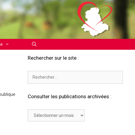
re
Rechercher sur le site :
Rechercher :
publique
Consulter les publications archivées :
Consulter
les
publications
archivées