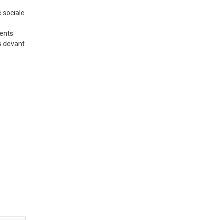
 sociale
rents
ns devant