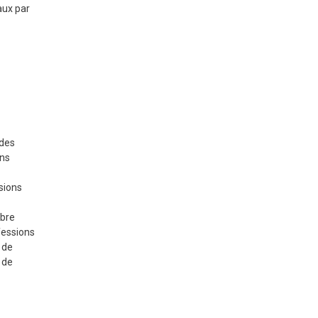
:
aux par
 des
ons
ssions
obre
fessions
 de
 de