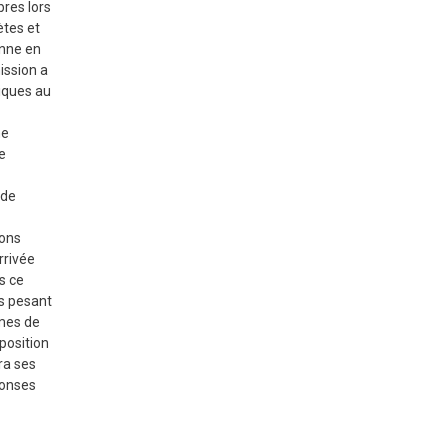
bres lors
ètes et
enne en
ission a
riques au
me
e
 de
ions
rrivée
s ce
ts pesant
rmes de
position
ra ses
ponses