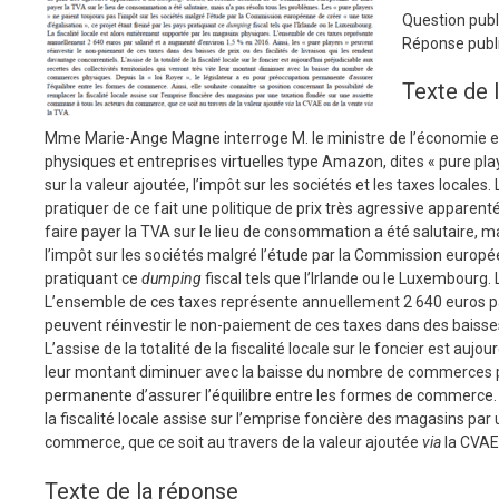
Question publ
Réponse publi
Texte de 
Mme Marie-Ange Magne interroge M. le ministre de l’économie et
physiques et entreprises virtuelles type Amazon, dites « pure play
sur la valeur ajoutée, l’impôt sur les sociétés et les taxes locale
pratiquer de ce fait une politique de prix très agressive apparent
faire payer la TVA sur le lieu de consommation a été salutaire, ma
l’impôt sur les sociétés malgré l’étude par la Commission européen
pratiquant ce
dumping
fiscal tels que l’Irlande ou le Luxembourg.
L’ensemble de ces taxes représente annuellement 2 640 euros par 
peuvent réinvestir le non-paiement de ces taxes dans des baisses 
L’assise de la totalité de la fiscalité locale sur le foncier est aujou
leur montant diminuer avec la baisse du nombre de commerces phys
permanente d’assurer l’équilibre entre les formes de commerce. Ai
la fiscalité locale assise sur l’emprise foncière des magasins p
commerce, que ce soit au travers de la valeur ajoutée
via
la CVAE
Texte de la réponse