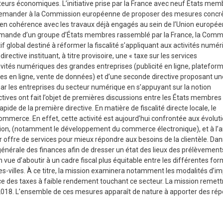
eurs économiques. L’initiative prise par la France avec neuf États mem
à demander à la Commission européenne de proposer des mesures concr
, en cohérence avec les travaux déjà engagés au sein de l’Union europé
a demande d’un groupe d’États membres rassemblé par la France, la Comm
f global destiné à réformer la fiscalité s’appliquant aux activités numé
ective instituant, à titre provisoire, une « taxe sur les services
tivités numériques des grandes entreprises (publicité en ligne, platefor
ices en ligne, vente de données) et d’une seconde directive proposant un
 par les entreprises du secteur numérique en s’appuyant sur la notion
ctives ont fait l’objet de premières discussions entre les États membres
de de la première directive. En matière de fiscalité directe locale, le
mmerce. En effet, cette activité est aujourd’hui confrontée aux évolut
 (notamment le développement du commerce électronique), et à l’a
 offre de services pour mieux répondre aux besoins de la clientèle. Dan
 générale des finances afin de dresser un état des lieux des prélèvemen
n vue d’aboutir à un cadre fiscal plus équitable entre les différentes fo
villes. À ce titre, la mission examinera notamment les modalités d’im
ce des taxes à faible rendement touchant ce secteur. La mission remett
e 2018. L’ensemble de ces mesures apparaît de nature à apporter des ré