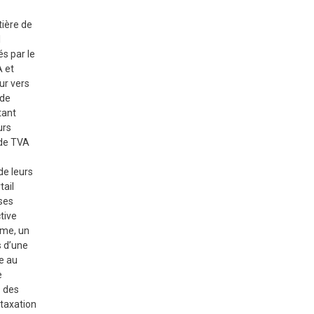
tière de
l
és par le
A et
ur vers
 de
tant
urs
 de TVA
de leurs
tail
ses
tive
rme, un
s d’une
e au
e
s des
 taxation