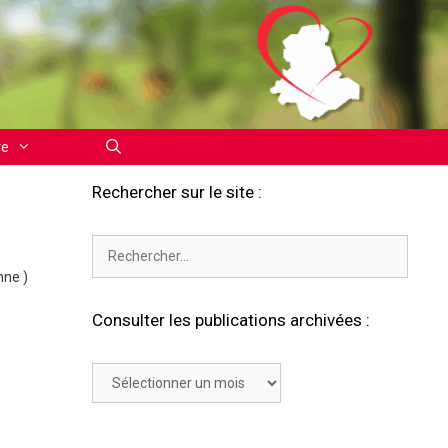
re
Rechercher sur le site :
Rechercher :
nne )
Consulter les publications archivées :
Consulter
les
publications
archivées