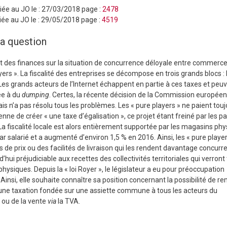
iée au JO le :
27/03/2018
page :
2478
ée au JO le :
29/05/2018
page :
4519
la question
 des finances sur la situation de concurrence déloyale entre commerc
ers ». La fiscalité des entreprises se décompose en trois grands blocs : 
s. Les grands acteurs de l’Internet échappent en partie à ces taxes et peu
ée à du
dumping
. Certes, la récente décision de la Commission europée
is n’a pas résolu tous les problèmes. Les « pure players » ne paient tou
ne de créer « une taxe d’égalisation », ce projet étant freiné par les p
 La fiscalité locale est alors entièrement supportée par les magasins phy
salarié et a augmenté d’environ 1,5 % en 2016. Ainsi, les « pure player
de prix ou des facilités de livraison qui les rendent davantage concurre
rd’hui préjudiciable aux recettes des collectivités territoriales qui verront 
iques. Depuis la « loi Royer », le législateur a eu pour préoccupation
nsi, elle souhaite connaître sa position concernant la possibilité de r
ar une taxation fondée sur une assiette commune à tous les acteurs du
 ou de la vente
via
la TVA.