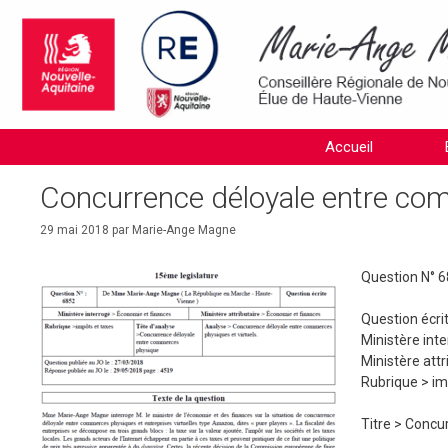
Aller
au
contenu
Accueil
Concurrence déloyale entre com
29 mai 2018
par
Marie-Ange Magne
Question N° 
Question écri
Ministère int
Ministère attr
Rubrique >
im
Titre >
Concur