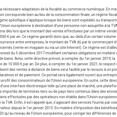
la nécessaire adaptation de la fiscalité au commerce numérique. En ma
tion corresponde bien au lieu de la consommation finale, un régime fisca
égime spécifique s’applique lorsque les biens sont expédiés ou transport
’Union européenne à destination d’une personne non assujettie à la TV
 biens dès lors que le montant des ventes effectuées par un même vende
5 000 € par an. Ce régime garantit donc que, au-delà d’un certain volume
concurrence entre entreprises, le montant de TVA dû par le commerçant é
ncernés (vente en magasin ou via un site Internet). Ce régime est d’aille
onseil du 5 décembre 2017 modifiant certaines obligations en matière
 biens. Ainsi, cette directive prévoit, à compter du 1er janvier 2019, la
ue de 10 000 € par an. De plus, à compter du 1er janvier 2021, le respect 
isent des ventes à distance de biens sera facilité par le recours à un por
laratives et de paiement. Ce portail sera également ouvert aux entrepri
profit des consommateurs de l’Union européenne. En outre, cette direc
ion d’une interface électronique telle qu’une place de marché, une platefo
iens importés de territoires tiers ou de pays tiers contenus dans des envoi
e biens effectuées par des opérateurs non établis dans l’Union européenn
 TVA. Enfin, il est rappelé que, s’agissant des services fournis par voi
mateur depuis le 1er janvier 2015. En matière d’imposition des bénéfice
G20 qu’au niveau de l’Union européenne, pour corriger les différences de