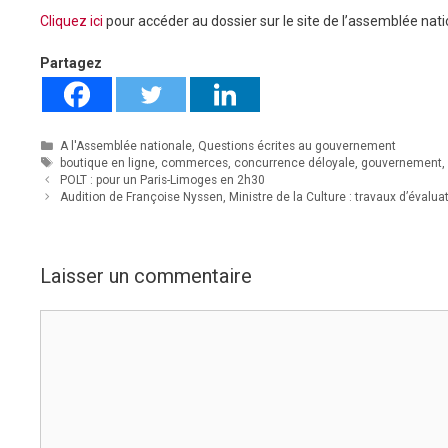
Cliquez ici
pour accéder au dossier sur le site de l’assemblée nat
Partagez
Catégories
A l'Assemblée nationale
,
Questions écrites au gouvernement
Étiquettes
boutique en ligne
,
commerces
,
concurrence déloyale
,
gouvernement
POLT : pour un Paris-Limoges en 2h30
Audition de Françoise Nyssen, Ministre de la Culture : travaux d’évaluat
Laisser un commentaire
Commentaire