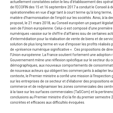
actuellement constatées selon le lieu d’établissement des opérat
de l’ECOFIN des 15 et 16 septembre 2017 a conduit le Conseil 
opérationnelles en vue d’agir tant à court terme qu’à long terme
matière d’harmonisation de l’impôt sur les sociétés. Ainsi, à l
proposé, le 21 mars 2018, au Conseil européen un paquet législati
sein de l’Union européenne. Celui-ci est composé d’une première dir
numériques »assise sur le chiffre d’affaires issu de certaines ac
d’intermédiation pour la réalisation de vente de biens et de serv
solution de plus long terme en vue d’imposer les profits réalisés
de »présence numérique significative « . Ces propositions de dire
l’Union européenne. La France soutient fortement une adoption rapi
Gouvernement mène une réflexion spécifique sur le secteur du co
démographiques, aux nouveaux comportements de consommation,
de nouveaux acteurs qui obligent les commerçants à adapter leur
contexte, le Premier ministre a confié une mission à l’Inspection
sur les entreprises de ce secteur et d’élaborer des propositions e
commerce et de redynamiser les zones commerciales des centres-
à la taxe sur les surfaces commerciales (TaSCom) et la pertinen
conclusions au Premier ministre d’ici la fin du premier semestr
concrètes et efficaces aux difficultés évoquées.