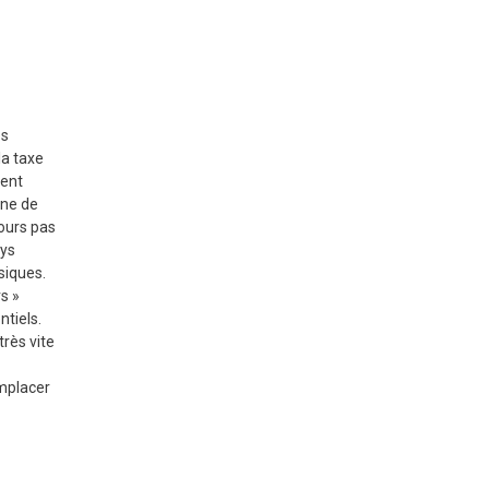
:
es
la taxe
vent
nne de
jours pas
ays
siques.
s »
ntiels.
très vite
emplacer