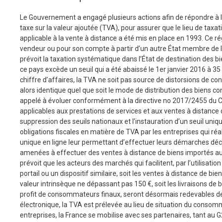
Le Gouvernement a engagé plusieurs actions afin de répondre à 
taxe sur la valeur ajoutée (TVA), pour assurer que le lieu de taxa
applicable à la vente à distance a été mis en place en 1993. Ce r
vendeur ou pour son compte à partir d’un autre État membre de l
prévoit la taxation systématique dans l’État de destination des
ce pays excède un seuil qui a été abaissé le 1er janvier 2016 à 3
chiffre d’affaires, la TVA ne soit pas source de distorsions de 
alors identique quel que soit le mode de distribution des biens co
appelé à évoluer conformément à la directive no 2017/2455 du C
applicables aux prestations de services et aux ventes à distance de
suppression des seuils nationaux et l’instauration d’un seuil uniq
obligations fiscales en matière de TVA par les entreprises qui réal
unique en ligne leur permettant d’effectuer leurs démarches déc
amenées à effectuer des ventes à distance de biens importés au 
prévoit que les acteurs des marchés qui facilitent, par l’utilisat
portail ou un dispositif similaire, soit les ventes à distance de b
valeur intrinsèque ne dépassant pas 150 €, soit les livraisons d
profit de consommateurs finaux, seront désormais redevables de la
électronique, la TVA est prélevée au lieu de situation du consom
entreprises, la France se mobilise avec ses partenaires, tant au 