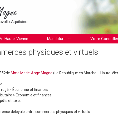
En Haute-Vienne
Mandature
Votre Conseillè
merces physiques et virtuels
6852de
Mme Marie-Ange Magne
(La République en Marche – Haute-Vie
te
errogé >
Économie et finances
ibutaire >
Économie et finances
pôts et taxes
rence déloyale entre commerces physiques et virtuels